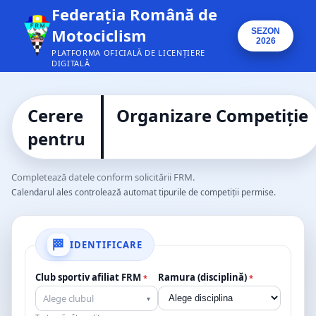
Federația Română de
Motociclism
SEZON
2026
PLATFORMA OFICIALĂ DE LICENȚIERE
DIGITALĂ
Cerere
Organizare Competiție
pentru
Completează datele conform solicitării FRM.
Calendarul ales controlează automat tipurile de competiții permise.
IDENTIFICARE
Club sportiv afiliat FRM
Ramura (disciplină)
*
*
Alege clubul
▾