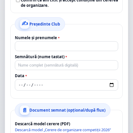
Confirm că am citit și accept condițiile din cererea
de organizare.
Președinte Club
Numele și prenumele
*
Semnătură (nume tastat)
*
Data
*
Document semnat (opțional/după flux)
Descarcă model cerere (PDF)
Descarcă model „Cerere de organizare competiții 2026”