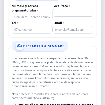
Numele și adresa
Localitate
*
organizatorului
*
Tel
E-mail
*
*
DECLARAȚII & SEMNARE
Prin prezenta ne obligăm să respectăm regulamentele FIM,
FIM-E, FRM în vigoare și să plătim taxa aferentă de înscriere în
calendar. Autorizăm FRM să publice informațiile menționate
mai sus și luăm la cunoștință faptul că acestea se schimbă în
conformitate cu regulamentele. Solicitarea anulării/amânării
se face prin e-mail cu confirmare de primire; anularea unei
curse atrage după sine refuzul Comisiei de a aproba
organizarea în anul următor.
Notă practică: în modelul PDF apare și adresa de returnare
către secretariat (viorel@frm.ro).