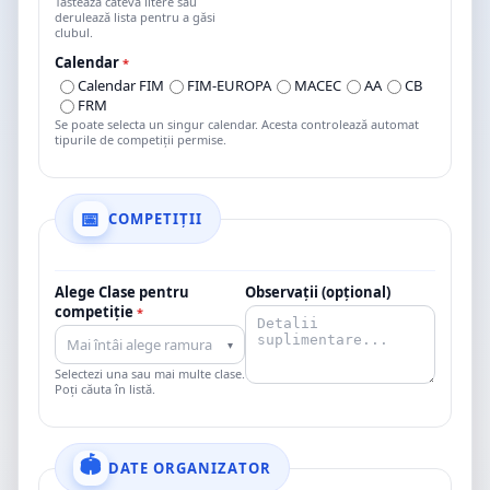
Tastează câteva litere sau
derulează lista pentru a găsi
clubul.
Calendar
*
Calendar FIM
FIM-EUROPA
MACEC
AA
CB
FRM
Se poate selecta un singur calendar. Acesta controlează automat
tipurile de competiții permise.
COMPETIȚII
Alege Clase pentru
Observații (opțional)
competiție
*
Mai întâi alege ramura
▾
Selectezi una sau mai multe clase.
Poți căuta în listă.
DATE ORGANIZATOR